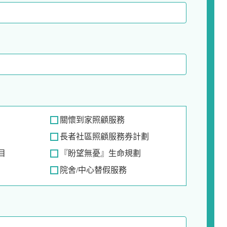
關懷到家照顧服務
長者社區照顧服務券計劃
目
『盼望無憂』生命規劃
院舍/中心替假服務