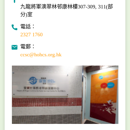
九龍將軍澳翠林邨康林樓307-309, 311(部
分)室
電話：
2327 1760
電郵：
ccsc@hohcs.org.hk