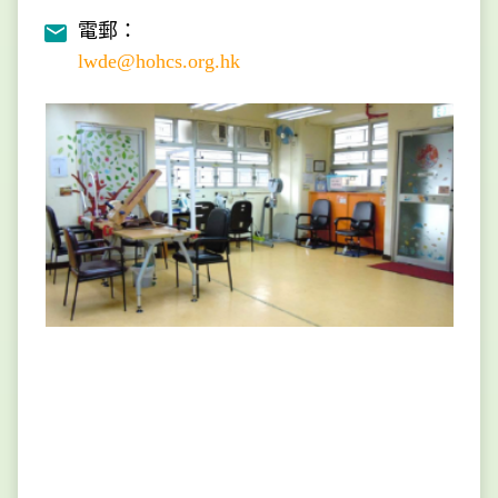
電郵：
lwde@hohcs.org.hk